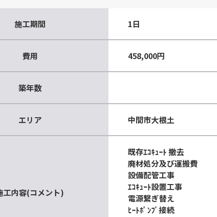
施工期間
1日
費用
458,000円
築年数
エリア
中間市大根土
既存ｴｺｷｭｰﾄ 撤去
廃材処分及び運搬費
設備配管工事
ｴｺｷｭｰﾄ設置工事
施工内容(コメント)
電源繋ぎ替え
ﾋｰﾄﾎﾟﾝﾌﾟ接続