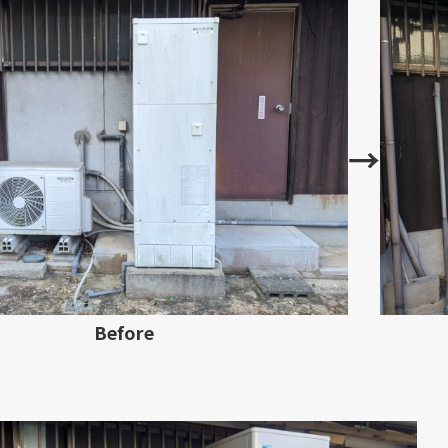
→
Before