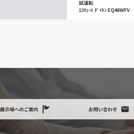
試運転
ｴｺｷｭｰﾄ ﾀﾞｲｷﾝ EQ46WFV
展示場へのご案内
お問い合わせ