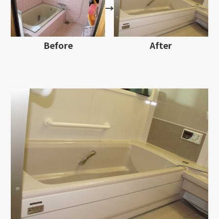
→
Before
After