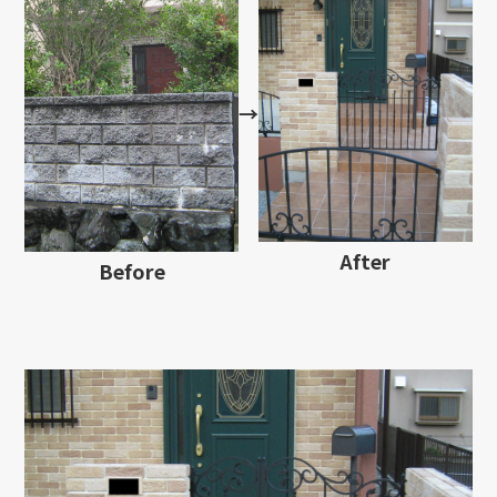
→
After
Before